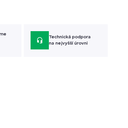
áme
Technická podpora
na nejvyšší úrovni