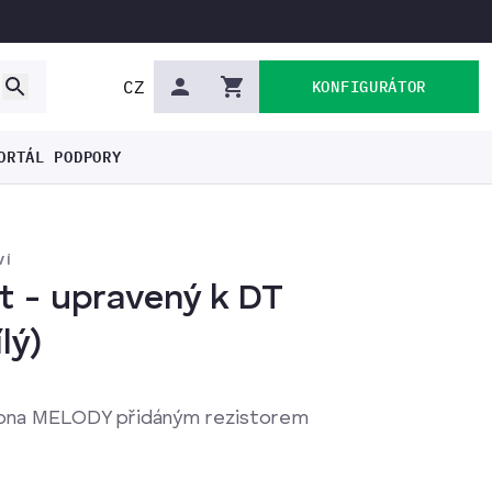
CZ
KONFIGURÁTOR
ORTÁL PODPORY
VÍ
t - upravený k DT
lý)
rona MELODY přidáným rezistorem