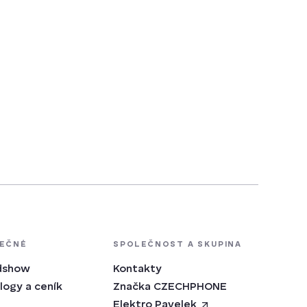
VYTVOŘIT ÚČET
TEČNÉ
SPOLEČNOST A SKUPINA
dshow
Kontakty
logy a ceník
Značka CZECHPHONE
Elektro Pavelek