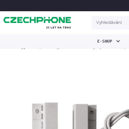
E-SHOP
/
/
/
Domov
Produkty
Domovní telefony a příslušenství
M