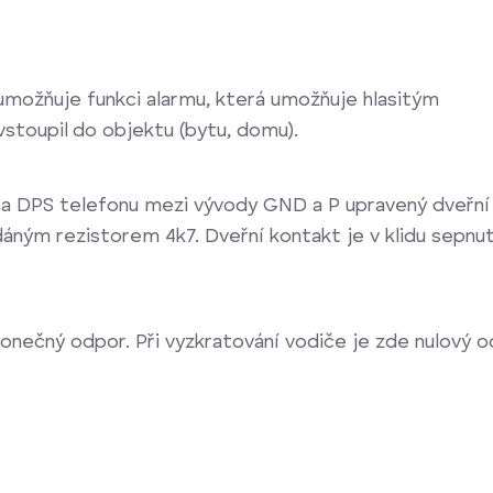
možňuje funkci alarmu, která umožňuje hlasitým
stoupil do objektu (bytu, domu).
 na DPS telefonu mezi vývody GND a P upravený dveřní
dáným rezistorem 4k7. Dveřní kontakt je v klidu sepnu
konečný odpor. Při vyzkratování vodiče je zde nulový o