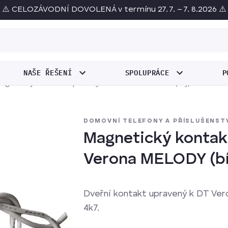
⚠️ CELOZÁVODNÍ DOVOLENÁ v termínu 27. 7. – 7. 8.2026 ⚠️
NAŠE ŘEŠENÍ
SPOLUPRÁCE
P
agnetický kontakt - upravený k DT Verona MELODY (bílý)
DOMOVNÍ TELEFONY A PŘÍSLUŠENST
Magnetický kontak
Verona MELODY (bí
Dveřní kontakt upravený k DT Ve
4k7.