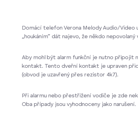
Domácí telefon Verona Melody Audio/Video u
„houkáním” dát najevo, že někdo nepovolaný v
Aby mohl být alarm funkční je nutno připojit
kontakt. Tento dveřní kontakt je upraven při
(obvod je uzavřený přes rezistor 4k7).
Při alarmu nebo přestřižení vodiče je zde ne
Oba případy jsou vyhodnoceny jako narušení.