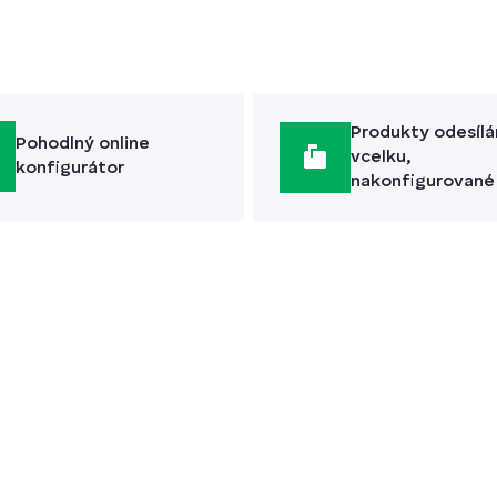
Produkty odesíl
Pohodlný online
vcelku,
konfigurátor
nakonfigurované