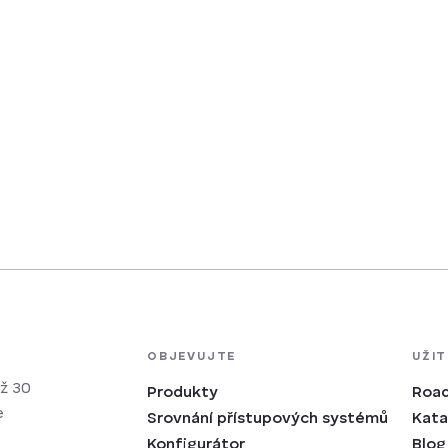
OBJEVUJTE
UŽI
ž 30
Produkty
Roa
e
Srovnání přístupových systémů
Kata
Konfigurátor
Blog