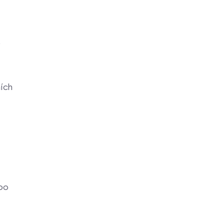
ích
po