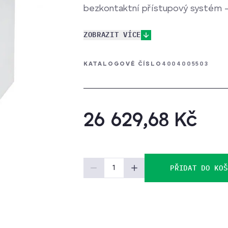
bezkontaktní přístupový systém 
ZOBRAZIT VÍCE
DALŠÍ KLÍČOVÉ VLASTNOSTI: dvou
dodržení polarity při zapojování 
podsvětlení, kvalitní audio komuni
KATALOGOVÉ ČÍSLO
4004005503
vysoká úspora energie, nerez - bez
26 629,68 Kč
PŘIDAT DO KOŠ