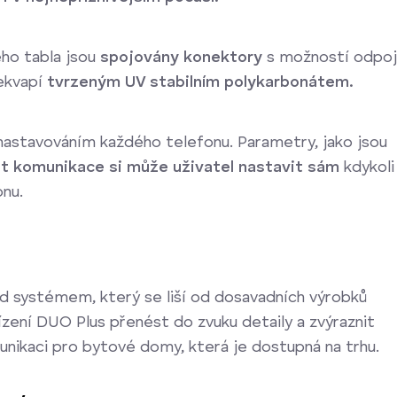
ého tabla jsou
spojovány konektory
s možností odpoj
řekvapí
tvrzeným UV stabilním polykarbonátem.
 nastavováním každého telefonu. Parametry, jako jsou
st komunikace si může uživatel nastavit sám
kdykoli
nu.
d systémem, který se liší od dosavadních výrobků
ízení DUO Plus přenést do zvuku detaily a zvýraznit
munikaci pro bytové domy, která je dostupná na trhu.