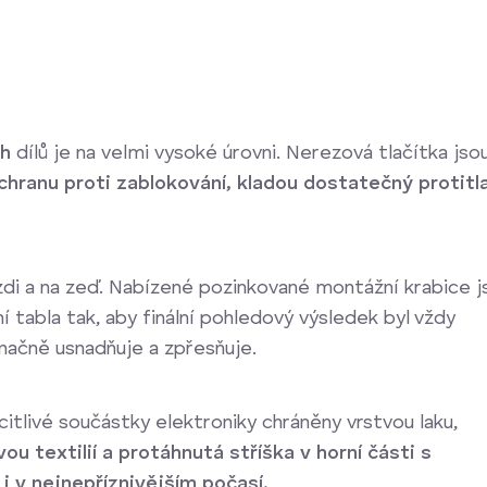
h
dílů je na velmi vysoké úrovni. Nerezová tlačítka jso
chranu proti zablokování, kladou dostatečný protitl
zdi a na zeď. Nabízené pozinkované montážní krabice j
 tabla tak, aby finální pohledový výsledek byl vždy
načně usnadňuje a zpřesňuje.
u citlivé součástky elektroniky chráněny vrstvou laku,
u textilií a protáhnutá stříška v horní části s
i v nejnepříznivějším počasí.