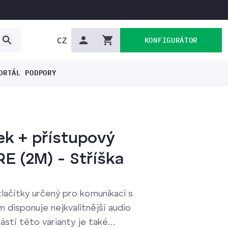
CZ
KONFIGURÁTOR
ORTÁL PODPORY
tek + přístupový
E (2M) - Stříška
lačítky určený pro komunikaci s
disponuje nejkvalitnější audio
ástí této varianty je také