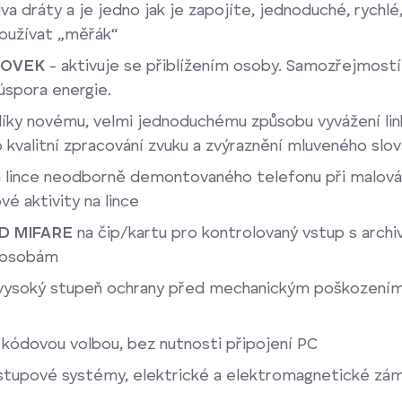
va dráty a je jedno jak je zapojíte, jednoduché, rychlé
používat „měřák“
NOVEK
- aktivuje se přiblížením osoby. Samozřejmostí
úspora energie.
íky novému, velmi jednoduchému způsobu vyvážení lin
valitní zpracování zvuku a zvýraznění mluveného slov
 na lince neodborně demontovaného telefonu při malová
vé aktivity na lince
ID MIFARE
na čip/kartu pro kontrolovaný vstup s archi
 osobám
vysoký stupeň ochrany před mechanickým poškozením
 kódovou volbou, bez nutnosti připojení PC
ístupové systémy, elektrické a elektromagnetické zám