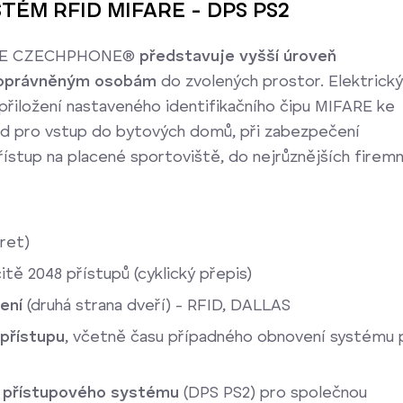
ÉM RFID MIFARE - DPS PS2
FARE CZECHPHONE®
představuje vyšší úroveň
eoprávněným osobám
do zvolených prostor. Elektrický
iložení nastaveného identifikačního čipu MIFARE ke
ad pro vstup do bytových domů, při zabezpečení
ístup na placené sportoviště, do nejrůznějších firemn
ret)
tě 2048 přístupů (cyklický přepis)
zení
(druhá strana dveří) - RFID, DALLAS
přístupu
, včetně času případného obnovení systému 
ek přístupového systému
(DPS PS2) pro společnou