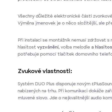
Všechny důležité elektronické části zvonkov
Výměna jmenovek je o něco složitější, ale p
Při instalaci se montážník nemusí zdržovat s
hlasitost
vyzvánění
, volba melodie
a hlasito
potřebuje pomocí tlačítek domovního telefo
Zvukové vlastnosti:
Systém DUO Plus disponuje novým
ε
PlusSoun
nabízených na trhu. Při komunikaci dokáže zař
mluvené slovo. Jde o nejkvalitnější audio ko