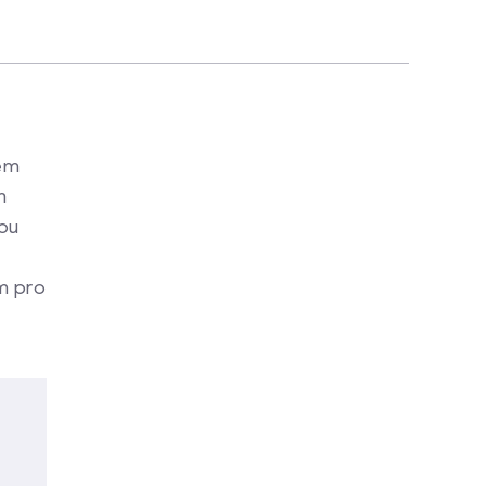
tém
h
ou
m pro