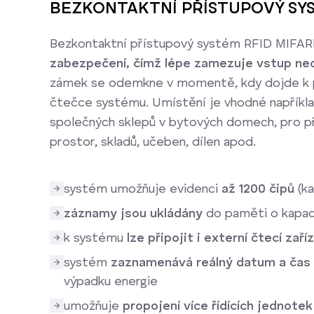
BEZKONTAKTNÍ PŘÍSTUPOVÝ SYST
Bezkontaktní přístupový systém RFID MI
zabezpečení, čímž lépe zamezuje vstup n
zámek se odemkne v momentě, kdy dojde k př
čtečce systému. Umístění je vhodné napříkl
společných sklepů v bytových domech, pro př
prostor, skladů, učeben, dílen apod.
systém umožňuje evidenci
až 1200 čipů
(ka
záznamy jsou ukládány
do paměti o kapaci
k systému
lze připojit i externí čtecí zaří
systém
zaznamenává reálný datum a čas 
výpadku energie
umožňuje
propojení více řídících jednot