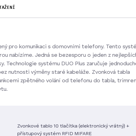
TAŽENÍ
čený pro komunikaci s domovními telefony. Tento sys
terou nabízíme. Jedná se bezesporu o jeden z nejlepšíc
ky. Technologie systému DUO Plus zaručuje jednoduch
 bez nutnosti výměny staré kabeláže. Zvonková tabla
funkcemi zpětného volání od telefonu do tabla, trimre
ytu.
Zvonkové tablo 10 tlačítka (elektronický vrátný) +
přístupový systém RFID MIFARE