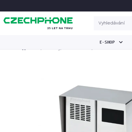
E-SHOP
/
/
/
Domov
Produkty
Zvonková tabla
DUO Plus: 10 tlačít