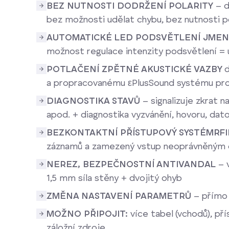
BEZ NUTNOSTI DODRŽENÍ POLARITY
– d
bez možnosti udělat chybu, bez nutnosti 
AUTOMATICKÉ LED PODSVĚTLENÍ JME
možnost regulace intenzity podsvětlení = 
POTLAČENÍ ZPĚTNÉ AKUSTICKÉ VAZBY
d
a propracovanému εPlusSound systému pro k
DIAGNOSTIKA STAVŮ
– signalizuje zkrat
apod. + diagnostika vyzvánění, hovoru, dato
BEZKONTAKTNÍ PŘÍSTUPOVÝ SYSTÉM
RF
záznamů a zamezený vstup neoprávněným
NEREZ, BEZPEČNOSTNÍ ANTIVANDAL
– 
1,5 mm síla stěny + dvojitý ohyb
ZMĚNA NASTAVENÍ PARAMETRŮ
– přímo
MOŽNO PŘIPOJIT:
více tabel (vchodů), př
záložní zdroje