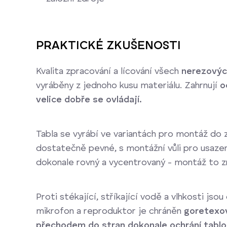
PRAKTICKÉ ZKUŠENOSTI
Kvalita zpracování a lícování všech
nerezovýc
vyráběny z jednoho kusu materiálu. Zahrnují
o
velice dobře se ovládají.
Tabla se vyrábí ve variantách pro montáž do 
dostatečně pevné, s montážní vůli pro usazení
dokonale rovný a vycentrovaný - montáž to z
Proti stékající, stříkající vodě a vlhkosti jso
mikrofon a reproduktor je chráněn
goretexovo
přechodem do stran dokonale ochrání tablo 