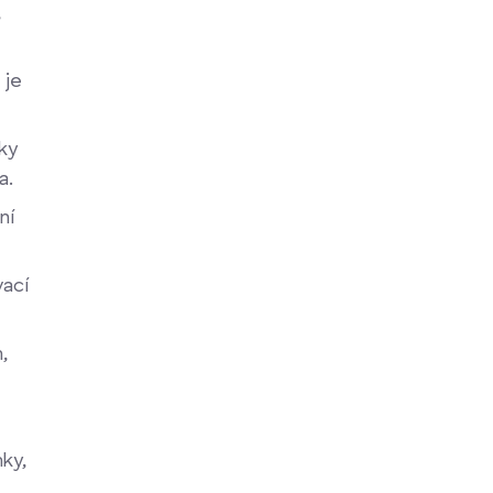
,
 je
ky
a.
ní
vací
,
ky,