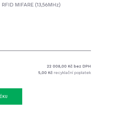
- RFID MIFARE (13,56MHz)
drátový systém, bez nutnosti
telefonů, automatické LED
kace, diagnostika stavu tabla diodami,
pečnostní antivandal provedení ...
22 008,00 Kč bez DPH
5,00 Kč
recyklační poplatek
ÍKU