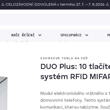
⚠️ CELOZÁVODNÍ DOVOLENÁ v termínu 27. 7. – 7. 8.2026 ⚠️
NAŠE ŘEŠENÍ
SPOLUPRÁCE
P
ek + přístupový systém RFID MIFARE (2M) - Stříška
ZVONKOVÁ TABLA NA ZEĎ
DUO Plus: 10 tlačí
systém RFID MIFAR
Modul elektronického vrátného s t
domovními telefony. Tento systém 
komunikací, kterou nabízíme. Souč