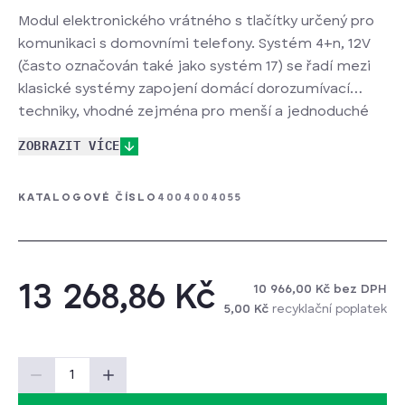
Modul elektronického vrátného s tlačítky určený pro
komunikaci s domovními telefony. Systém 4+n, 12V
(často označován také jako systém 17) se řadí mezi
klasické systémy zapojení domácí dorozumívací
techniky, vhodné zejména pro menší a jednoduché
systémy. Zvonková tabla s elektronikou, často
ZOBRAZIT VÍCE
označovaná jako EV05, mají elektroniku umístěnou
uvnitř zadní části tabla.
KATALOGOVÉ ČÍSLO
4004004055
13 268,86 Kč
10 966,00 Kč bez DPH
5,00 Kč
recyklační poplatek