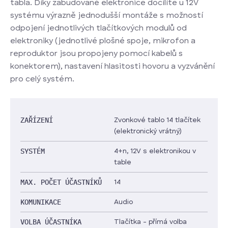
tabla. Díky zabudované elektronice docílíte u 12V
systému výrazně jednodušší montáže s možností
odpojení jednotlivých tlačítkových modulů od
elektroniky (jednotlivé plošné spoje, mikrofon a
reproduktor jsou propojeny pomocí kabelů s
konektorem), nastavení hlasitosti hovoru a vyzvánění
pro celý systém.
ZAŘÍZENÍ
Zvonkové tablo 14 tlačítek
(elektronický vrátný)
SYSTÉM
4+n, 12V s elektronikou v
table
MAX. POČET ÚČASTNÍKŮ
14
KOMUNIKACE
Audio
VOLBA ÚČASTNÍKA
Tlačítka - přímá volba