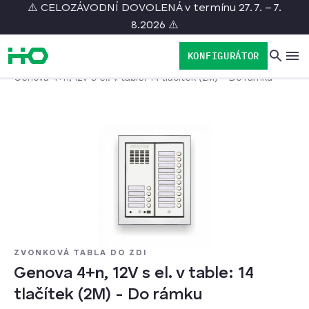
⚠️ CELOZÁVODNÍ DOVOLENÁ v termínu 27. 7. – 7.
8.2026 ⚠️
KONFIGURÁTOR
/
/
/
Domov
Produkty
Zvonková tabla
Genova 4+n, 12V s el. v table: 14 tlačítek (2M) - Do rámku
ZVONKOVÁ TABLA DO ZDI
Genova 4+n, 12V s el. v table: 14
tlačítek (2M) - Do rámku