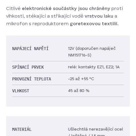
Citlivé
elektronické součástky jsou chráněny
proti
vlhkosti, stékající a stříkající vodě
vrstvou laku
a
mikrofon s reproduktorem
goretexovou textilií.
NAPÁJECÍ NAPĚTÍ
12V (doporučen napáječ
NM151716-S)
SPÍNACÍ PRVEK
relé: kontakty EZ1, EZ2; 1A
PROVOZNÍ TEPLOTA
-25 až +55 °C
VLHKOST
45 až 80 %
MATERIÁL
Ušlechtilá nerezavějící ocel