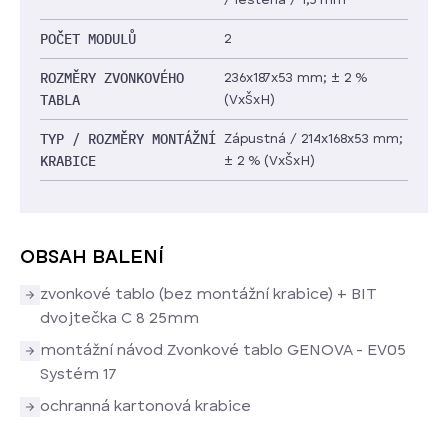
/ leštěná / 1,5 mm
POČET MODULŮ
2
ROZMĚRY ZVONKOVÉHO
236x187x53 mm; ± 2 %
TABLA
(VxŠxH)
TYP / ROZMĚRY MONTÁŽNÍ
Zápustná / 214x168x53 mm;
KRABICE
± 2 % (VxŠxH)
OBSAH BALENÍ
zvonkové tablo (bez montážní krabice) + BIT
dvojtečka C 8 25mm
montážní návod Zvonkové tablo GENOVA - EV05
Systém 17
ochranná kartonová krabice