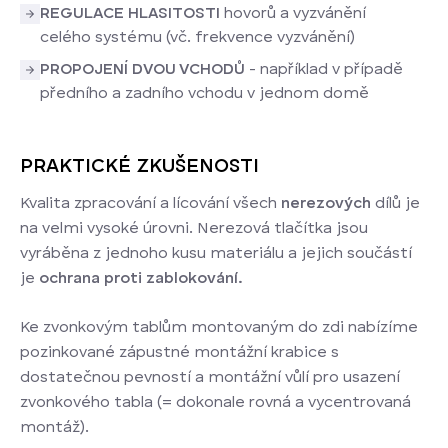
REGULACE HLASITOSTI
hovorů a vyzvánění
celého systému (vč. frekvence vyzvánění)
PROPOJENÍ DVOU VCHODŮ
- například v případě
předního a zadního vchodu v jednom domě
PRAKTICKÉ ZKUŠENOSTI
Kvalita zpracování a lícování všech
nerezových
dílů je
na velmi vysoké úrovni. Nerezová tlačítka jsou
vyráběna z jednoho kusu materiálu a jejich součástí
je
ochrana proti zablokování.
Ke zvonkovým tablům montovaným do zdi nabízíme
pozinkované zápustné montážní krabice s
dostatečnou pevností a montážní vůlí pro usazení
zvonkového tabla (= dokonale rovná a vycentrovaná
montáž).