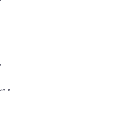
s
ení a