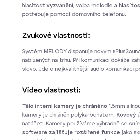
hlasitost
vyzvánění
, volba melodie
a hlasito
potřebuje pomocí domovního telefonu.
Zvukové vlastnosti:
Systém MELODY disponuje novým
ε
PlusSound
nabízených na trhu. Při komunikaci dokáže za
slovo. Jde o nejkvalitnější audio komunikaci 
Video vlastnosti:
Tělo interní kamery je chráněno
1.5mm silnou
kamery je chráněn polykarbonátem.
Kovový 
natáčet. Kamery používáme výhradně se
sní
software zajišťuje rozšířené funkce
jako sk