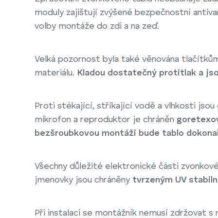
moduly zajištují zvýšené bezpečnostní antiva
volby montáže do zdi a na zeď.
Velká pozornost byla také věnována tlačítků
materiálu.
Kladou dostatečný protitlak a js
Proti stékající, stříkající vodě a vlhkosti jso
mikrofon a reproduktor je chráněn
goretexov
bezšroubkovou montáži bude tablo dokonal
Všechny důležité elektronické části zvonkov
jmenovky jsou chráněny
tvrzeným UV stabil
Při instalaci se montážník nemusí zdržovat s