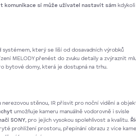
st komunikace si může uživatel nastavit sám
kdykoli
 systémem, který se liší od dosavadních výrobků
řízení MELODY přenést do zvuku detaily a zvýraznit m
pro bytové domy, která je dostupná na trhu.
 nerezovou stěnou, IR přísvit pro noční vidění a objek
úchyt
umožňuje kameru manuálně vodorovně i svisle
mači SONY
, pro jejich vysokou spolehlivost a kvalitu.
Ří
ryté prohlížení prostoru, přepínání obrazu z více kame