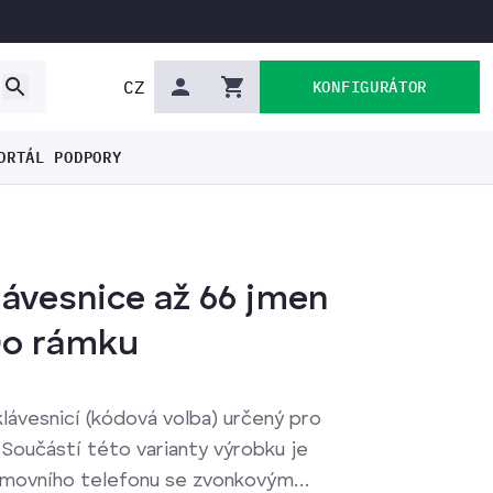
CZ
KONFIGURÁTOR
ORTÁL PODPORY
ávesnice až 66 jmen
Do rámku
lávesnicí (kódová volba) určený pro
Součástí této varianty výrobku je
omovního telefonu se zvonkovým