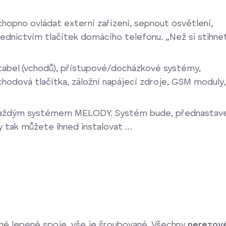
chopno ovládat externí zařízení, sepnout osvětlení,
ednictvím tlačítek domácího telefonu. „Než si stihne
tabel (vchodů), přístupové/docházkové systémy,
hodová tlačítka, záložní napájecí zdroje, GSM moduly,
 každým systémem MELODY. Systém bude, přednastave
y tak můžete ihned instalovat …
né lepené spoje, vše je šroubované. Všechny
nerezov