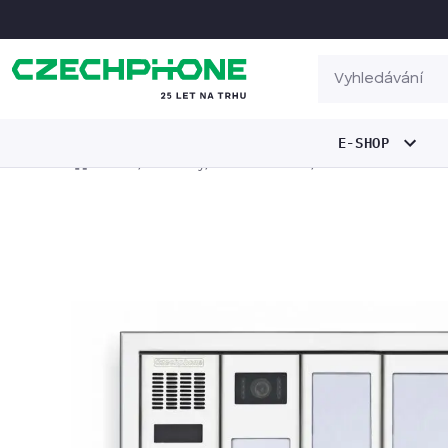
E-SHOP
/
/
/
Domov
Produkty
Zvonková tabla
MELODY: kódová kl