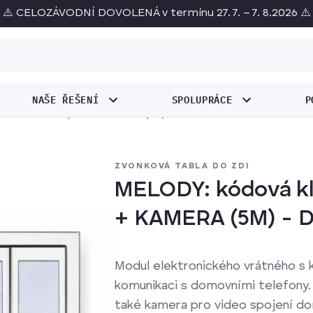
⚠️ CELOZÁVODNÍ DOVOLENÁ v termínu 27. 7. – 7. 8.2026 ⚠️
NAŠE ŘEŠENÍ
SPOLUPRÁCE
P
ávesnice až 66 jmen + KAMERA (5M) - Do rámku
ZVONKOVÁ TABLA DO ZDI
MELODY: kódová kl
+ KAMERA (5M) - 
Modul elektronického vrátného s k
komunikaci s domovními telefony. 
také kamera pro video spojení d