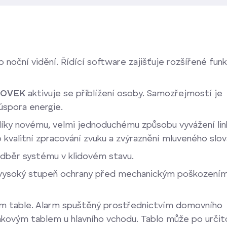
o noční vidění. Řídící software zajišťuje rozšířené fun
NOVEK
aktivuje se přiblížení osoby. Samozřejmostí je
úspora energie.
íky novému, velmi jednoduchému způsobu vyvážení lin
valitní zpracování zvuku a zvýraznění mluveného slov
odběr systému v klidovém stavu.
vysoký stupeň ochrany před mechanickým poškozením
m table. Alarm spuštěný prostřednictvím domovního
kovým tablem u hlavního vchodu. Tablo může po určit