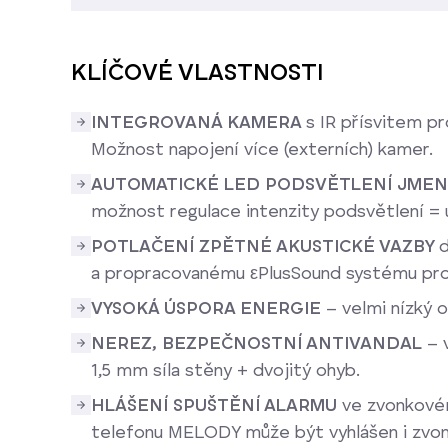
KLÍČOVÉ VLASTNOSTI
INTEGROVANÁ KAMERA
s IR přísvitem pr
Možnost napojení více (externích) kamer.
AUTOMATICKÉ LED PODSVĚTLENÍ JME
možnost regulace intenzity podsvětlení = 
POTLAČENÍ ZPĚTNÉ AKUSTICKÉ VAZBY
d
a propracovanému εPlusSound systému pro k
VYSOKÁ ÚSPORA ENERGIE
– velmi nízký 
NEREZ, BEZPEČNOSTNÍ ANTIVANDAL
– 
1,5 mm síla stěny + dvojitý ohyb.
HLÁŠENÍ SPUŠTĚNÍ ALARMU
ve zvonkové
telefonu MELODY může být vyhlášen i zvon