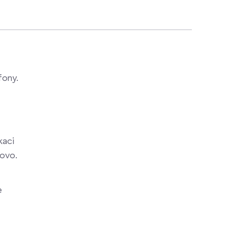
fony.
kaci
ovo.
e