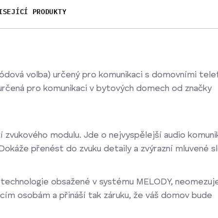
ISEJÍCÍ PRODUKTY
kódová volba) určený pro komunikaci s domovními tele
určená pro komunikaci v bytových domech od značky
í zvukového modulu. Jde o nejvyspělejší audio komuni
Dokáže přenést do zvuku detaily a zvýrazní mluvené sl
vé technologie obsažené v systému MELODY, neomezuj
ucím osobám a přináší tak záruku, že váš domov bude