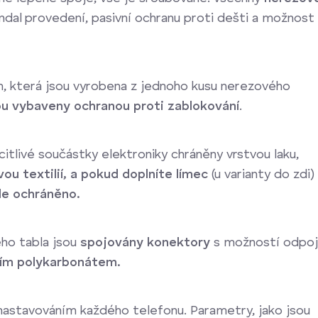
ndal provedení, pasivní ochranu proti dešti a možnost
m, která jsou vyrobena z jednoho kusu nerezového
ou vybaveny ochranou proti zablokování
.
u citlivé součástky elektroniky chráněny vrstvou laku,
ou textilií, a pokud doplníte límec
(u varianty do zdi)
e ochráněno.
ého tabla jsou
spojovány konektory
s možností odpoj
ním polykarbonátem.
 nastavováním každého telefonu. Parametry, jako jsou