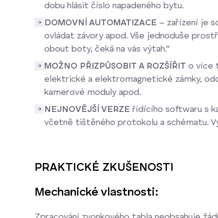
dobu hlásit číslo napadeného bytu.
DOMOVNÍ AUTOMATIZACE
– zařízení je s
ovládat závory apod. Vše jednoduše prostř
obout boty, čeká na vás výtah.“
MOŽNO PŘIZPŮSOBIT A ROZŠÍŘIT
o více 
elektrické a elektromagnetické zámky, odc
kamerové moduly apod.
NEJNOVĚJŠÍ VERZE
řídícího softwaru s
včetně tištěného protokolu a schématu. V
PRAKTICKÉ ZKUŠENOSTI
Mechanické vlastnosti:
Zpracování zvonkového tabla neobsahuje žád